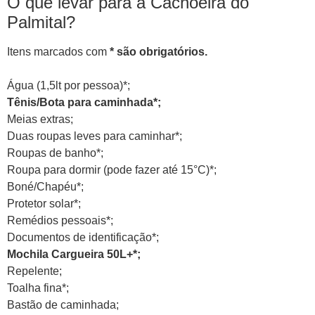
O que levar para a Cachoeira do
Palmital?
Itens marcados com
* são obrigatórios.
Água (1,5lt por pessoa)*;
Tênis/Bota para caminhada*;
Meias extras;
Duas roupas leves para caminhar*;
Roupas de banho*;
Roupa para dormir (pode fazer até 15°C)*;
Boné/Chapéu*;
Protetor solar*;
Remédios pessoais*;
Documentos de identificação*;
Mochila Cargueira 50L+*;
Repelente;
Toalha fina*;
Bastão de caminhada;